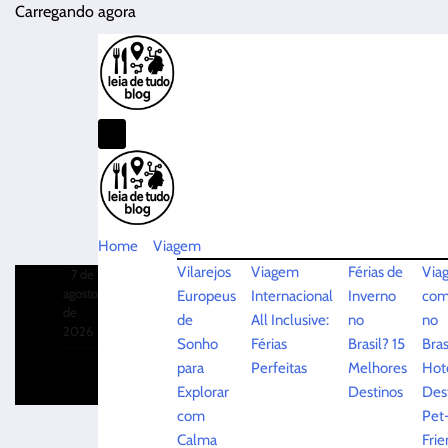
Pular
Carregando agora
para
o
conteúdo
Home
Viagem
Vilarejos
Viagem
Férias de
Via
7 de
agosto
Europeus
Internacional
Inverno
com
de
de
All Inclusive:
no
no
2026
Sonho
Férias
Brasil? 15
Bras
para
Perfeitas
Melhores
Hoté
Explorar
Destinos
Des
com
Pet
Calma
Frie