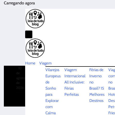
Pular
Carregando agora
para
o
conteúdo
Home
Viagem
10
Vilarejos
Viagem
Férias de
Via
de
Europeus
Internacional
Inverno
com
agosto
de
All Inclusive:
no
no
de
2026
Sonho
Férias
Brasil? 15
Bras
para
Perfeitas
Melhores
Hoté
Explorar
Destinos
Des
com
Pet
Calma
Frie